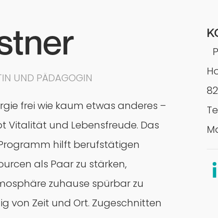
stner
K
P
Ho
TIN UND PÄDAGOGIN
82
nergie frei wie kaum etwas anderes –
Te
t Vitalität und Lebensfreude. Das
Ma
Programm hilft berufstätigen
ourcen als Paar zu stärken,
Atmosphäre zuhause spürbar zu
g von Zeit und Ort. Zugeschnitten