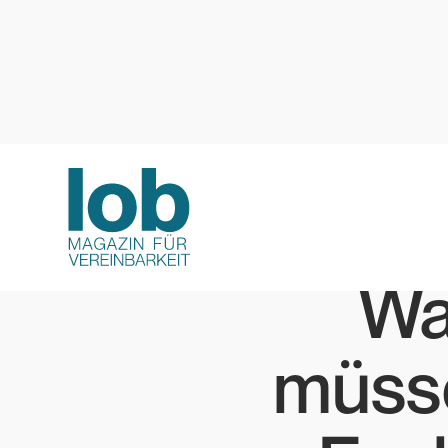
Wa
müsse